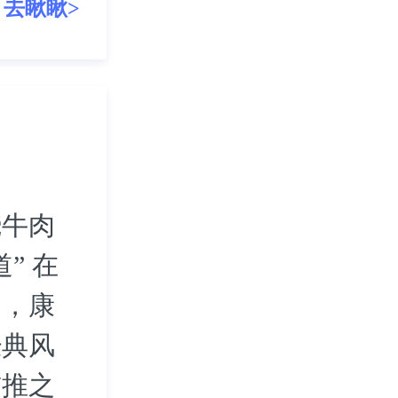
去瞅瞅>
烧牛肉
” 在
中，康
经典风
首推之