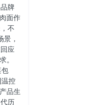
傅品牌
牛肉面作
味，不
场景，
准回应
需求。
菜包
利温控
等产品生
迭代历