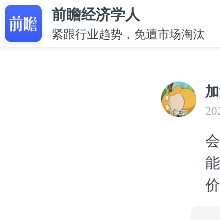
前瞻经济学人
紧跟行业趋势，免遭市场淘汰
加
20
会
能
价