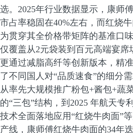
选。2025年行业数据显示，康师
市占率稳固在40%左右，而红烧
为贯穿其全价格带矩阵的基准口
仅覆盖从2元袋装到百元高端宴席
更通过减脂高纤等创新版本，精
了不同国人对“品质速食”的细分
从率先大规模推广粉包+酱包+蔬
的“三包”结构，到2025 年航天专
技术全面落地应用“红烧牛肉面”
产线，康师傅红烧牛肉面的34年