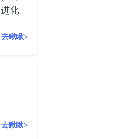
术进化
去瞅瞅>
去瞅瞅>