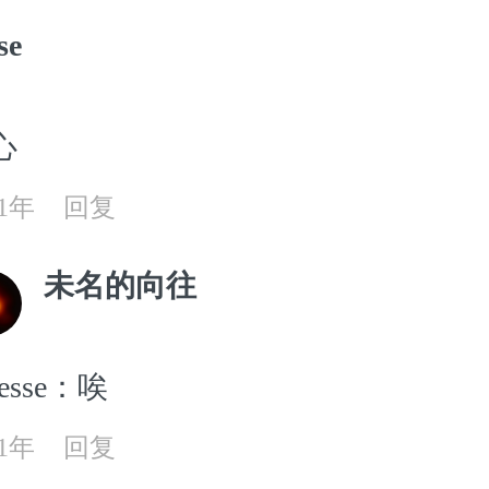
se
心
21年
回复
未名的向往
esse：唉
21年
回复