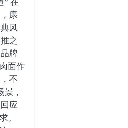
” 在
中，康
经典风
首推之
傅品牌
牛肉面作
味，不
场景，
准回应
需求。