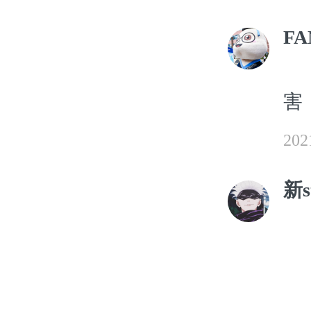
FA
害
20
新s