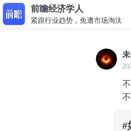
前瞻经济学人
紧跟行业趋势，免遭市场淘汰
未
20
不
不