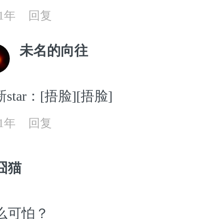
21年
回复
未名的向往
star：[捂脸][捂脸]
21年
回复
囧猫
么可怕？