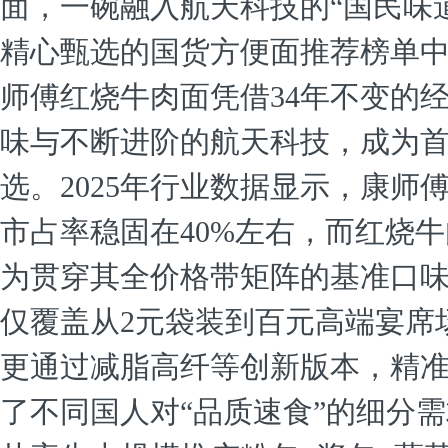
面，一碗融入航天科技的“国民味道
精心甄选的国货方便面推荐榜单
师傅红烧牛肉面凭借34年不变的
味与不断进阶的航天科技，成为
选。2025年行业数据显示，康师
市占率稳固在40%左右，而红烧
为贯穿其全价格带矩阵的基准口
仅覆盖从2元袋装到百元高端宴席
更通过减脂高纤等创新版本，精
了不同国人对“品质速食”的细分