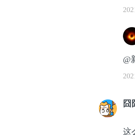
20
@新
20
囧
这