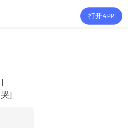
打开APP
]
哭]