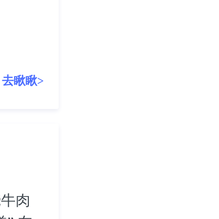
去瞅瞅>
烧牛肉