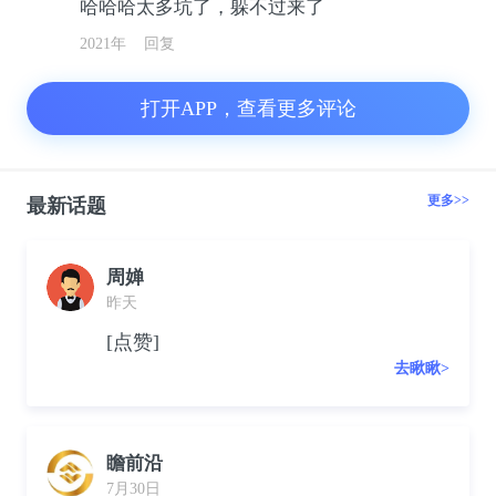
哈哈哈太多坑了，躲不过来了
2021年
回复
打开APP，查看更多评论
更多>>
最新话题
周婵
昨天
[点赞]
去瞅瞅>
瞻前沿
7月30日