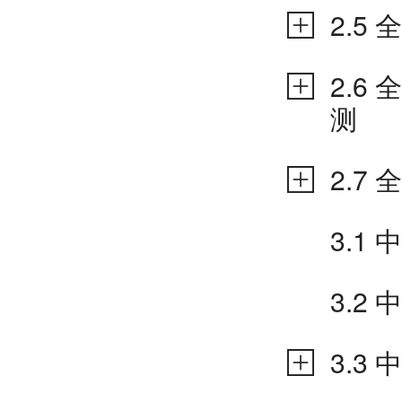
2.5
2.
测
2.7
3.1
3.2
3.3