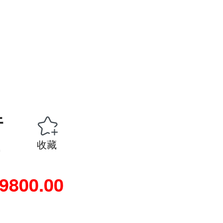
行
收藏
9800.00