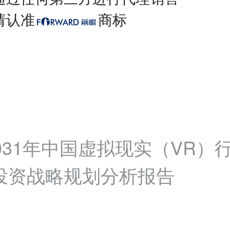
请认准
商标
-2031年中国虚拟现实（VR）
投资战略规划分析报告